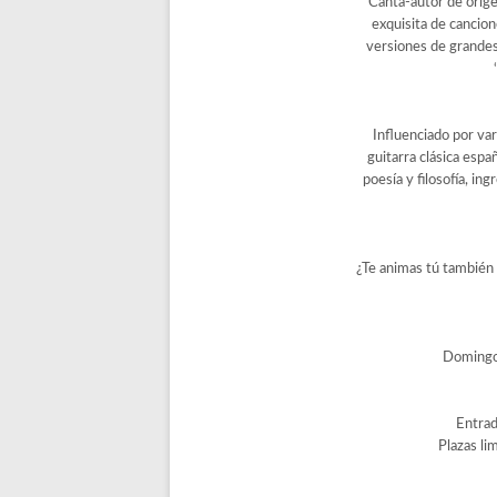
Canta-autor de orig
exquisita de cancion
versiones de grande
Influenciado por var
guitarra clásica espa
poesía y filosofía, in
¿Te animas tú también
Domingo 
Entrad
Plazas li