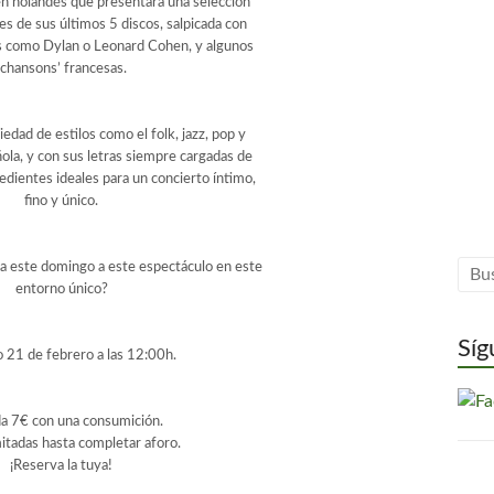
en holandés que presentará una selección
es de sus últimos 5 discos, salpicada con
s como Dylan o Leonard Cohen, y algunos
‘chansons’ francesas.
iedad de estilos como el folk, jazz, pop y
ñola, y con sus letras siempre cargadas de
gredientes ideales para un concierto íntimo,
fino y único.
 a este domingo a este espectáculo en este
entorno único?
Síg
21 de febrero a las 12:00h.
a 7€ con una consumición.
mitadas hasta completar aforo.
¡Reserva la tuya!