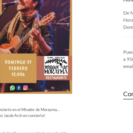
Hora
De M
Hora
Domi
Pued
a 95
emai
Com
ncierto en el Mirador de Morayma…
ez Jacob Arch en concierto!